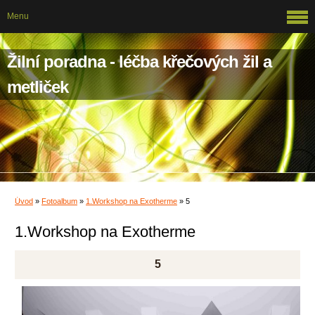
Menu
Žilní poradna - léčba křečových žil a
metliček
Úvod
»
Fotoalbum
»
1.Workshop na Exotherme
»
5
1.Workshop na Exotherme
5