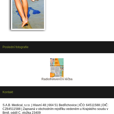
Poslední fotografie
Radiofrekvenční léčba
Kontakt
S.A.B. Medical, s.r.o. | Hlavní 48 | 664 51 Bedřichovice | IČO: 64511588 | DIČ:
CZ64511588 | Zapsaná v obchodním rejstříku vedeném u Krajského soudu v
Brně, oddíl C, vložka 23409