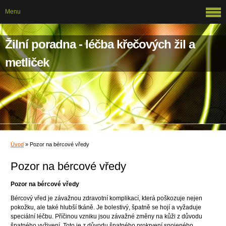
Menu
Žilní poradna - léčba křečových žil a
metliček
Úvod
»
Pozor na bércové vředy
Pozor na bércové vředy
Pozor na bércové vředy
Bércový vřed je závažnou zdravotní komplikací, která poškozuje nejen
pokožku, ale také hlubší tkáně. Je bolestivý, špatně se hojí a vyžaduje
speciální léčbu. Příčinou vzniku jsou závažné změny na kůži z důvodu
špatného vyživení. Toto je z důvodu špatného prokrvení spojeného