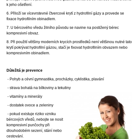
k jeho ošetření.
6. Přiloží se vícevrstevné čtvercové krytí z hydrofilní gázy a provede se
fixace hydrofilním obinadlem.
7. U bércového vředu žilního původu se navine na postižený bérec
kompresivní obvaz.
8. Při použití většiny moderních krycích prostředků není většinou nutné tato
krytí pokrývat hydrofilní gázou, stačí je fixovat hydrofilním obvazem nebo
kompresivním obinadlem.
Důležitá je prevence
- Pohyb a cévní gymnastika, procházky, cyklistika, plavání
- strava bohatá na bílkoviny a tekutiny
- vitamíny a minerály
- dostatek ovoce a zeleniny
- pokud existuje riziko vzniku
bércových vředů, nebojte se nosit
kompresivní punčochy při
dlouhodobém sezení, stání nebo
cestování.