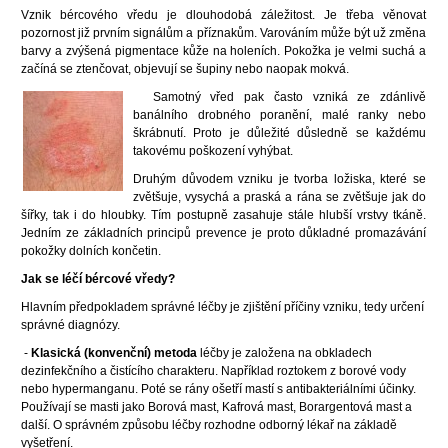
Vznik bércového vředu je dlouhodobá záležitost. Je třeba věnovat
pozornost již prvním signálům a příznakům. Varováním může být už změna
barvy a zvýšená pigmentace kůže na holeních. Pokožka je velmi suchá a
začíná se ztenčovat, objevují se šupiny nebo naopak mokvá.
Samotný vřed pak často vzniká ze zdánlivě
banálního drobného poranění, malé ranky nebo
škrábnutí. Proto je důležité důsledně se každému
takovému poškození vyhýbat.
Druhým důvodem vzniku je tvorba ložiska, které se
zvětšuje, vysychá a praská a rána se zvětšuje jak do
šířky, tak i do hloubky. Tím postupně zasahuje stále hlubší vrstvy tkáně.
Jedním ze základních principů prevence je proto důkladné promazávání
pokožky dolních končetin.
Jak se léčí bércové vředy?
Hlavním předpokladem správné léčby je zjištění příčiny vzniku, tedy určení
správné diagnózy.
-
Klasická (konvenční) metoda
léčby je založena na obkladech
dezinfekčního a čistícího charakteru. Například roztokem z borové vody
nebo hypermanganu. Poté se rány ošetří mastí s antibakteriálními účinky.
Používají se masti jako Borová mast, Kafrová mast, Borargentová mast a
další. O správném způsobu léčby rozhodne odborný lékař na základě
vyšetření.