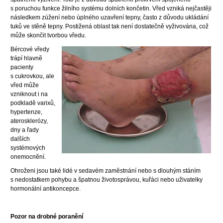
s poruchou funkce žilního systému dolních končetin. Vřed vzniká nejčastěji
následkem zúžení nebo úplného uzavření tepny, často z důvodu ukládání
tuků ve stěně tepny. Postižená oblast tak není dostatečně vyživována, což
může skončit tvorbou vředu.
Bércové vředy
trápí hlavně
pacienty
s cukrovkou, ale
vřed může
vzniknout i na
podkladě varixů,
hypertenze,
aterosklerózy,
dny a řady
dalších
systémových
onemocnění.
Ohroženi jsou také lidé v sedavém zaměstnání nebo s dlouhým stáním
s nedostatkem pohybu a špatnou životosprávou, kuřáci nebo uživatelky
hormonální antikoncepce.
Pozor na drobné poranění