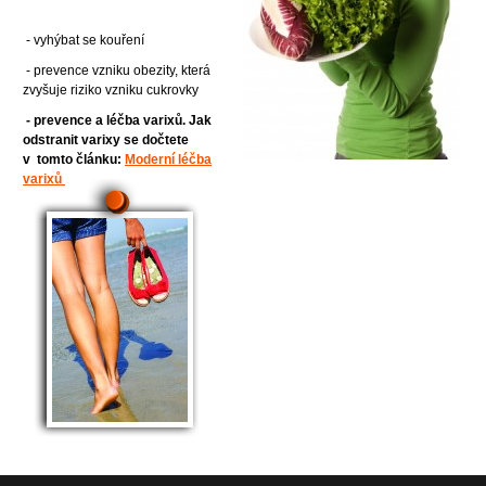
- vyhýbat se kouření
- prevence vzniku obezity, která
zvyšuje riziko vzniku cukrovky
- prevence a léčba varixů. Jak
odstranit varixy se dočtete
v tomto článku:
Moderní léčba
varixů