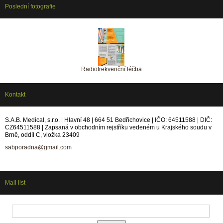
Poslední fotografie
Radiofrekvenční léčba
Kontakt
S.A.B. Medical, s.r.o. | Hlavní 48 | 664 51 Bedřichovice | IČO: 64511588 | DIČ:
CZ64511588 | Zapsaná v obchodním rejstříku vedeném u Krajského soudu v
Brně, oddíl C, vložka 23409
sabporadna@gmail.com
Mail list