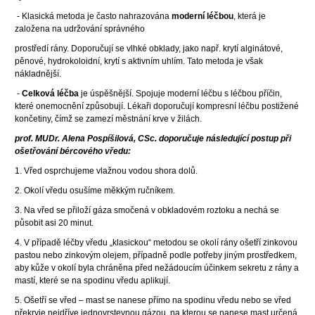
- Klasická metoda je často nahrazována
moderní léčbou
, která je
založena na udržování správného
prostředí rány. Doporučují se vlhké obklady, jako např. krytí alginátové,
pěnové, hydrokoloidní, krytí s aktivním uhlím. Tato metoda je však
nákladnější.
-
Celková léčba
je úspěšnější. Spojuje moderní léčbu s léčbou příčin,
které onemocnění způsobují. Lékaři doporučují kompresní léčbu postižené
končetiny, čímž se zamezí městnání krve v žilách.
prof. MUDr. Alena Pospíšilová, CSc. doporučuje následující postup při
ošetřování bércového vředu:
1. Vřed osprchujeme vlažnou vodou shora dolů.
2. Okolí vředu osušíme měkkým ručníkem.
3. Na vřed se přiloží gáza smočená v obkladovém roztoku a nechá se
působit asi 20 minut.
4. V případě léčby vředu „klasickou“ metodou se okolí rány ošetří zinkovou
pastou nebo zinkovým olejem, případně podle potřeby jiným prostředkem,
aby kůže v okolí byla chráněna před nežádoucím účinkem sekretu z rány a
mastí, které se na spodinu vředu aplikují.
5. Ošetří se vřed – mast se nanese přímo na spodinu vředu nebo se vřed
překryje nejdříve jednovrstevnou gázou, na kterou se nanese mast určená