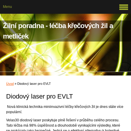
Menu
Žilní poradna - léčba křečových žil a
metliček
Úvod
»
Diodový laser pro EVLT
Diodový laser pro EVLT
Nová klinická technika miniinvazivní léčby křečových žil je dnes stále více
populární.
Velas30 diodový laser poskytuje plně řešení v průběhu celého procesu.
Tato léčba má 98% úspěšnost a dlouhodobě vynikajícími výsledky, které
se prokázaly jako bezpečné. Jedná se o efektivní alternativu k bolestivé