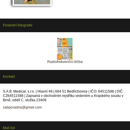
Poslední fotografie
Radiofrekvenční léčba
Kontakt
S.A.B. Medical, s.r.o. | Hlavní 48 | 664 51 Bedřichovice | IČO: 64511588 | DIČ:
CZ64511588 | Zapsaná v obchodním rejstříku vedeném u Krajského soudu v
Brně, oddíl C, vložka 23409
sabporadna@gmail.com
Mail list