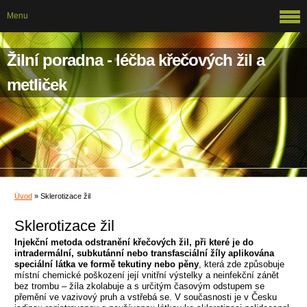
Menu
Žilní poradna - léčba křečových žil a
metliček
Úvod
»
Sklerotizace žil
Sklerotizace žil
Injekční metoda odstranění křečových žil, při které je do
intradermální, subkutánní nebo transfasciální žíly aplikována
speciální látka ve formě tekutiny nebo pěny
, která zde způsobuje
místní chemické poškození její vnitřní výstelky a neinfekční zánět
bez trombu – žíla zkolabuje a s určitým časovým odstupem se
přemění ve vazivový pruh a vstřebá se. V současnosti je v Česku