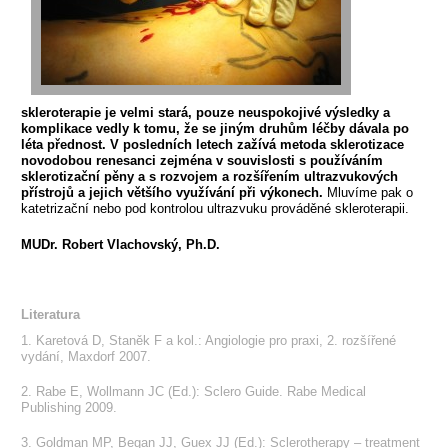
skleroterapie je velmi stará, pouze neuspokojivé výsledky a
komplikace vedly k tomu, že se jiným druhům léčby dávala po
léta přednost. V posledních letech zažívá metoda sklerotizace
novodobou renesanci zejména v souvislosti s používáním
sklerotizační pěny a s rozvojem a rozšířením ultrazvukových
přístrojů a jejich většího využívání při výkonech.
Mluvíme pak o
katetrizační nebo pod kontrolou ultrazvuku prováděné skleroterapii.
MUDr. Robert Vlachovský, Ph.D.
Literatura
1. Karetová D, Staněk F a kol.: Angiologie pro praxi, 2. rozšířené
vydání, Maxdorf 2007.
2. Rabe E, Wollmann JC (Ed.): Sclero Guide. Rabe Medical
Publishing 2009.
3. Goldman MP, Began JJ, Guex JJ (Ed.): Sclerotherapy – treatment