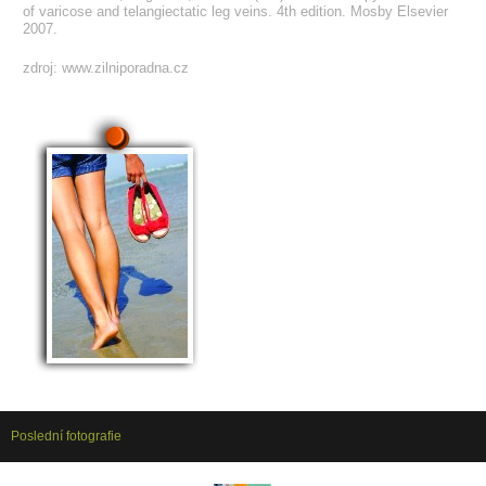
of varicose and telangiectatic leg veins. 4
th
edition. Mosby Elsevier
2007.
zdroj: www.zilniporadna.cz
Poslední fotografie