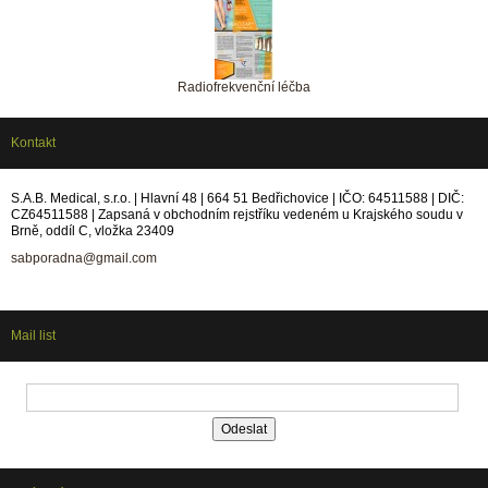
Radiofrekvenční léčba
Kontakt
S.A.B. Medical, s.r.o. | Hlavní 48 | 664 51 Bedřichovice | IČO: 64511588 | DIČ:
CZ64511588 | Zapsaná v obchodním rejstříku vedeném u Krajského soudu v
Brně, oddíl C, vložka 23409
sabporadna@gmail.com
Mail list