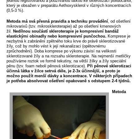
jedinou registrovanou a používanou látkou ke sklerotizaci polidocanol,
který je obsažen v preparátu Aethoxysklerol v různých koncentracích
(0,5-3 %).
Metoda má svá přesná pravidla a techniku provádění
, od ošetření
mikrovarixů (tzv. mikroskleroterapie) až po ošetření kmenových
žil.
Nedílnou součástí skleroterapie je kompresivní bandáž
elastickými obinadly nebo kompresivní punčochou.
Komprese je
nezbytná k zabránění zpětného toku krve do právě sklerotizované
žíly, což by mohlo vést k její rekanalizaci (opětovnému
zprůchodnění). Doba komprese po výkonu závisí na velikosti
sklerotizované žíly a na rozsahu skleroterapie. Na nejmenší metličky
používáme roztok ve formě tekutiny, na větší žilky a žíly speciální
pěnu (tzv. foam neboli pěnová sklerotizace).
Při pěnové sklerotizaci
účinná látka v žilce setrvá déle, je 2-3x účinnější, a proto je
možno použít menší dávky a koncentrace. V některých případech
je potřeba absolvovat ošetření opakovaně s odstupem 2-4 týdnů.
Metoda