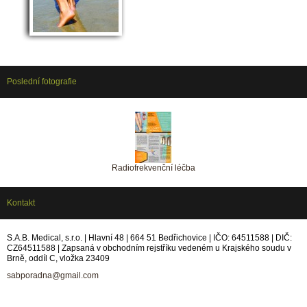
Poslední fotografie
Radiofrekvenční léčba
Kontakt
S.A.B. Medical, s.r.o. | Hlavní 48 | 664 51 Bedřichovice | IČO: 64511588 | DIČ:
CZ64511588 | Zapsaná v obchodním rejstříku vedeném u Krajského soudu v
Brně, oddíl C, vložka 23409
sabporadna@gmail.com