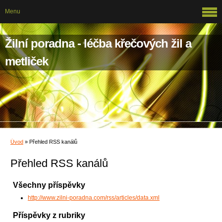
Menu
Žilní poradna - léčba křečových žil a
metliček
Úvod
»
Přehled RSS kanálů
Přehled RSS kanálů
Všechny příspěvky
http://www.zilni-poradna.com/rss/articles/data.xml
Příspěvky z rubriky