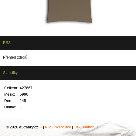
RSS
Přehled zdrojů
Statistiky
Celkem:
427667
Měsíc:
5996
Den:
145
Online:
1
© 2026 eStránky.cz
|
RSS
|
WebSlice
|
Tisk
|
Nahoru ↑