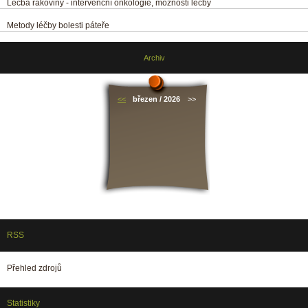
Léčba rakoviny - intervenční onkologie, možnosti léčby
Metody léčby bolesti páteře
Archiv
<<
březen / 2026
>>
RSS
Přehled zdrojů
Statistiky