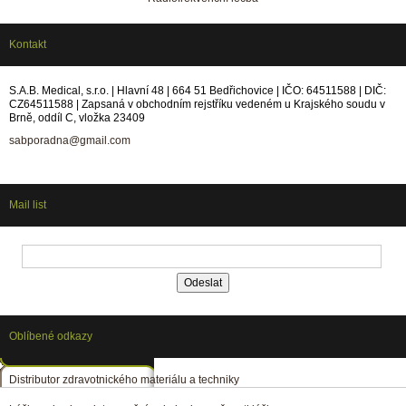
Kontakt
S.A.B. Medical, s.r.o. | Hlavní 48 | 664 51 Bedřichovice | IČO: 64511588 | DIČ:
CZ64511588 | Zapsaná v obchodním rejstříku vedeném u Krajského soudu v
Brně, oddíl C, vložka 23409
sabporadna@gmail.com
Mail list
Oblíbené odkazy
Distributor zdravotnického materiálu a techniky