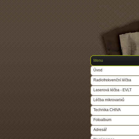
Menu
Úvod
Radiofrekvenční léčba
Laserová léčba - EVLT
Léčba mikrovarixů
Technika CHIVA
Fotoalbum
Adresář