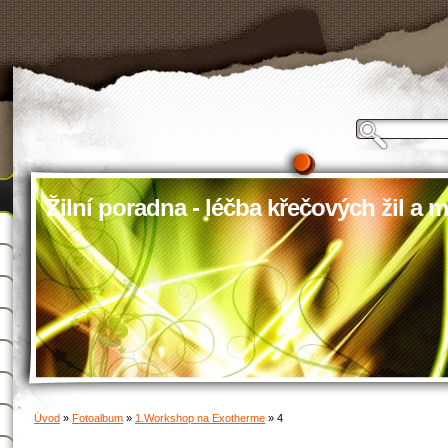
Žilní poradna - léčba křečových žil a m
Úvod
»
Fotoalbum
»
1.Workshop na Exotherme
»
4