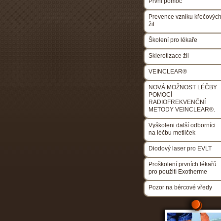
První pomoc
Prevence vzniku křečovýc
žil
Školení pro lékaře
Sklerotizace žil
VEINCLEAR®
NOVÁ MOŽNOST LÉČBY
POMOCÍ
RADIOFREKVENČNÍ
METODY VEINCLEAR®.
Vyškoleni další odborníci
na léčbu metliček
Diodový laser pro EVLT
Proškolení prvních lékařů
pro použití Exotherme
Pozor na bércové vředy