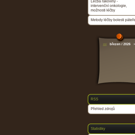
Léčba rakoviny -
intervenční onkologie,
možnosti léčby
Metody léčby bolesti páteř
<<
březen / 2026
RSS
Přehled zdrojů
Statistiky