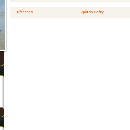
← Předchozí
Zpět do složky