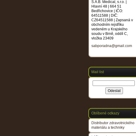
S.A.B. Medical, s.r.o. |
Hlavní 48 | 664 51
Bedřichovice | IČO:
64511588 | DIČ:
CZ64511588 | Zapsaná v
obchodním rejstříku
vedeném u Krajského
soudu v Brně, oddíl C,
vložka 23409
sabporadna@gmail.com
Mail list
Oblíbené odkazy
Distributor zdravotnického
materiálu a techniky