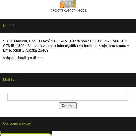
Radiofrekvenční léčba
Kontakt
S.A.B. Medical, s.r.o. | Hlavní 48 | 664 51 Bedřichovice | IČO: 64511588 | DIČ:
CZ64511588 | Zapsaná v obchodním rejstříku vedeném u Krajského soudu v
Brně, oddíl C, vložka 23409
sabporadna@gmail.com
Mail list
Oblíbené odkazy