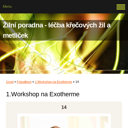
Menu
Žilní poradna - léčba křečových žil a
metliček
Úvod
»
Fotoalbum
»
1.Workshop na Exotherme
»
14
1.Workshop na Exotherme
14