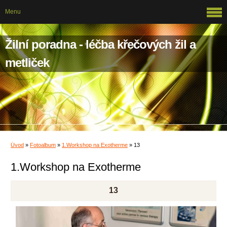
Menu
Žilní poradna - léčba křečových žil a
metliček
Úvod
»
Fotoalbum
»
1.Workshop na Exotherme
»
13
1.Workshop na Exotherme
13