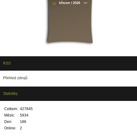
<<
březen / 2026
>>
RSS
Přehled zdrojů
Statistiky
Celkem:
427845
Měsíc:
5934
Den:
186
Online:
2