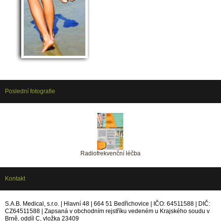
Poslední fotografie
Radiofrekvenční léčba
Kontakt
S.A.B. Medical, s.r.o. | Hlavní 48 | 664 51 Bedřichovice | IČO: 64511588 | DIČ:
CZ64511588 | Zapsaná v obchodním rejstříku vedeném u Krajského soudu v
Brně, oddíl C, vložka 23409