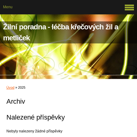
Menu
Žilní poradna - léčba křečových žil a
metliček
Úvod
»
2025
Archiv
Nalezené příspěvky
Nebyly nalezeny žádné příspěvky