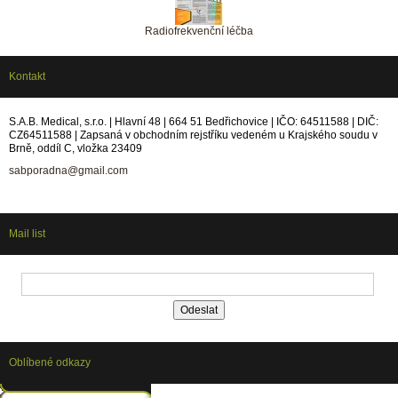
Radiofrekvenční léčba
Kontakt
S.A.B. Medical, s.r.o. | Hlavní 48 | 664 51 Bedřichovice | IČO: 64511588 | DIČ:
CZ64511588 | Zapsaná v obchodním rejstříku vedeném u Krajského soudu v
Brně, oddíl C, vložka 23409
sabporadna@gmail.com
Mail list
Oblíbené odkazy