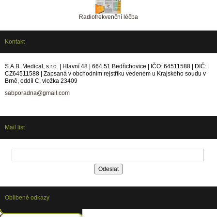
Radiofrekvenční léčba
Kontakt
S.A.B. Medical, s.r.o. | Hlavní 48 | 664 51 Bedřichovice | IČO: 64511588 | DIČ:
CZ64511588 | Zapsaná v obchodním rejstříku vedeném u Krajského soudu v
Brně, oddíl C, vložka 23409
sabporadna@gmail.com
Mail list
Oblíbené odkazy