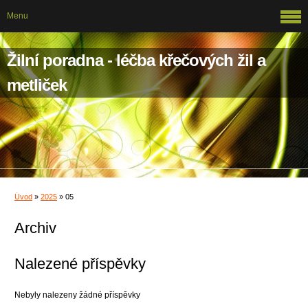
Menu
Žilní poradna - léčba křečových žil a
metliček
Úvod
»
2025
»
05
Archiv
Nalezené příspěvky
Nebyly nalezeny žádné příspěvky