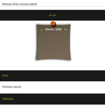
Metody léčby bolesti páteře
Archiv
<<
březen / 2026
>>
RSS
Přehled zdrojů
Statistiky