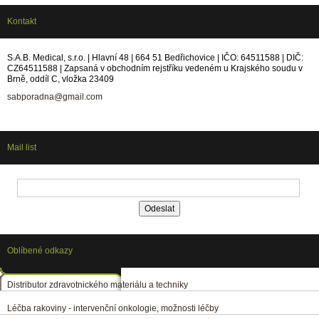
Kontakt
S.A.B. Medical, s.r.o. | Hlavní 48 | 664 51 Bedřichovice | IČO: 64511588 | DIČ:
CZ64511588 | Zapsaná v obchodním rejstříku vedeném u Krajského soudu v
Brně, oddíl C, vložka 23409
sabporadna@gmail.com
Mail list
Oblíbené odkazy
Distributor zdravotnického materiálu a techniky
Léčba rakoviny - intervenční onkologie, možnosti léčby