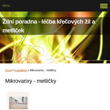
Menu
Žilní poradna - léčba křečových žil a
metliček
Úvod
»
Fotoalbum
»
Mikrovarixy - metličky
Mikrovarixy - metličky