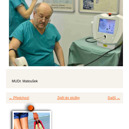
MUDr. Matoušek
← Předchozí
Zpět do složky
Další →