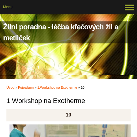
Menu
Žilní poradna - léčba křečových žil a
metliček
Úvod
»
Fotoalbum
»
1.Workshop na Exotherme
»
10
1.Workshop na Exotherme
10