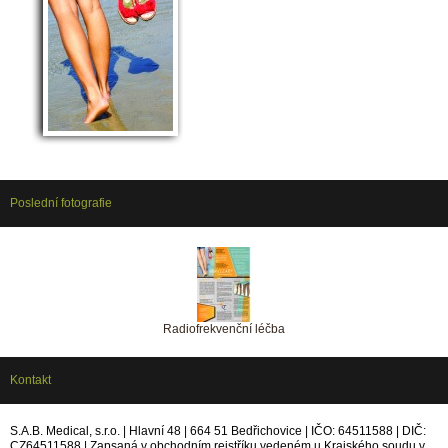
Poslední fotografie
Radiofrekvenční léčba
Kontakt
S.A.B. Medical, s.r.o. | Hlavní 48 | 664 51 Bedřichovice | IČO: 64511588 | DIČ:
CZ64511588 | Zapsaná v obchodním rejstříku vedeném u Krajského soudu v