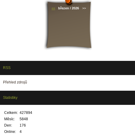
<<
březen / 2026
>>
RSS
Přehled zdrojů
Statistiky
Celkem:
427894
Měsíc:
5848
Den:
176
Online:
4